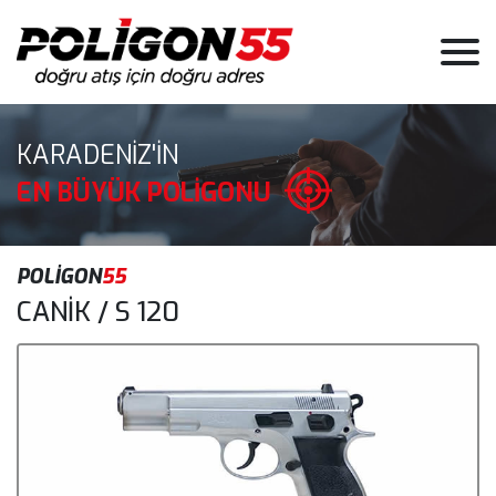
KARADENİZ'İN
EN BÜYÜK POLİGONU
POLİGON
55
CANİK / S 120