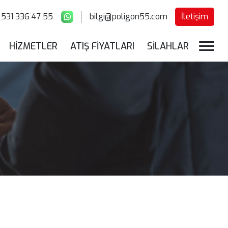
531 336 47 55
bilgi@poligon55.com
İletişim
HİZMETLER
ATIŞ FİYATLARI
SİLAHLAR