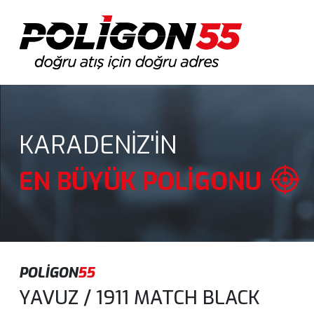
KARADENİZ'İN
EN BÜYÜK POLİGONU
POLİGON
55
YAVUZ / 1911 MATCH BLACK