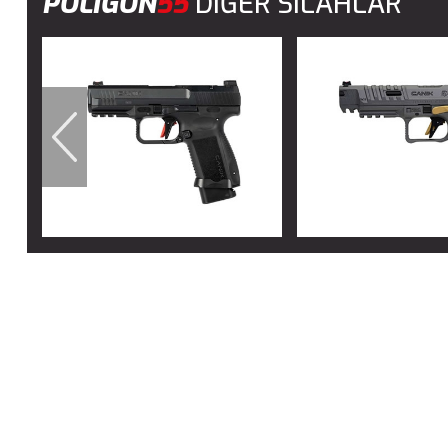
POLİGON
55
DİĞER SİLAHLAR