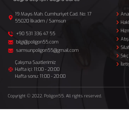
19 Mayıs Mah. Cumhuriyet Cad. No: 17
Ana
55020 İlkadım / Samsun
Hak
Hiz
+90 531 336 47 55
Atış
bilgi@poligon55.com
Sila
samsunpoligon55@gmail.com
Sıkç
Çalışma Saatlerimiz
İlet
Hafta içi: 11:00 - 20:00
Hafta sonu: 11:00 - 20:00
Copyright © 2022. Poligon55. All rights reserved.