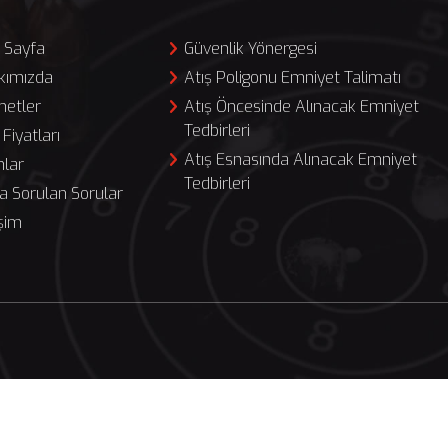
 Sayfa
Güvenlik Yönergesi
kımızda
Atış Poligonu Emniyet Talimatı
metler
Atış Öncesinde Alınacak Emniyet
Tedbirleri
 Fiyatları
Atış Esnasında Alınacak Emniyet
hlar
Tedbirleri
a Sorulan Sorular
işim