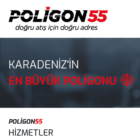
KARADENİZ'İN
EN BÜYÜK POLİGONU
POLİGON
55
HİZMETLER