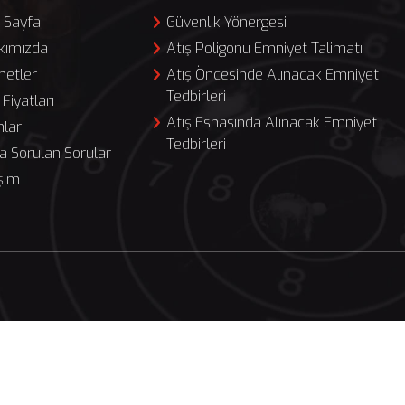
 Sayfa
Güvenlik Yönergesi
kımızda
Atış Poligonu Emniyet Talimatı
metler
Atış Öncesinde Alınacak Emniyet
Tedbirleri
 Fiyatları
Atış Esnasında Alınacak Emniyet
hlar
Tedbirleri
a Sorulan Sorular
işim