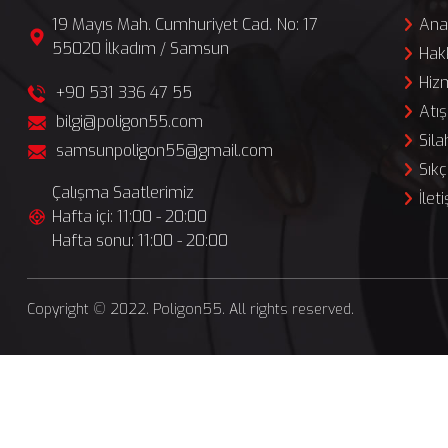
19 Mayıs Mah. Cumhuriyet Cad. No: 17
Ana
55020 İlkadım / Samsun
Hak
Hiz
+90 531 336 47 55
Atış
bilgi@poligon55.com
Sila
samsunpoligon55@gmail.com
Sıkç
Çalışma Saatlerimiz
İlet
Hafta içi: 11:00 - 20:00
Hafta sonu: 11:00 - 20:00
Copyright © 2022. Poligon55. All rights reserved.