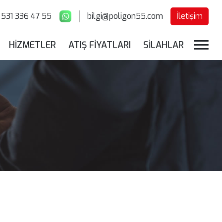
531 336 47 55
bilgi@poligon55.com
İletişim
HİZMETLER
ATIŞ FİYATLARI
SİLAHLAR