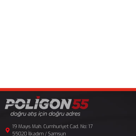
19 Mayıs Mah. Cumhuriyet Cad. No: 17
55020 İlkadım / Samsun