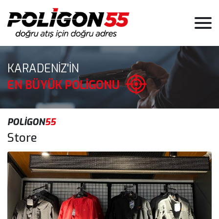
KARADENİZ'İN
EN BÜYÜK POLİGONU
POLİGON
55
Store